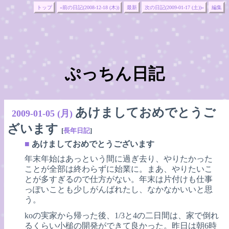
トップ
«前の日記(2008-12-18 (木))
最新
次の日記(2009-01-17 (土))»
編集
ぷっちん日記
あけましておめでとうご
2009-01-05 (月)
ざいます
[
長年日記
]
■
あけましておめでとうございます
年末年始はあっという間に過ぎ去り、やりたかった
ことが全部は終わらずに始業に。まあ、やりたいこ
とが多すぎるので仕方がない。年末は片付けも仕事
っぽいことも少しがんばれたし、なかなかいいと思
う。
koの実家から帰った後、1/3と4の二日間は、家で倒れ
るくらい小槌の開発ができて良かった。昨日は朝6時