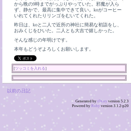
から晩の9時までがっぷりやっていた。邪魔が入ら
ず、静かで、最高に集中できて良い。koがコーヒー
いれてくれたりリンゴをむいてくれた。
昨日は、koと二人で近所の神社に簡易な初詣をし、
おみくじをひいた。二人とも大吉で嬉しかった。
そんな感じの年明けです。
本年もどうぞよろしくお願いします。
[
ツッコミを入れる
]
以前の日記
Generated by
tDiary
version 5.2.3
Powered by
Ruby
version 3.1.2-p20