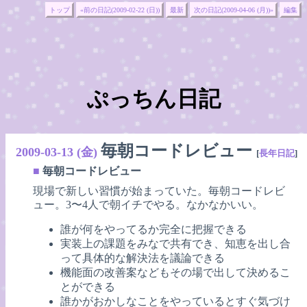
トップ
«前の日記(2009-02-22 (日))
最新
次の日記(2009-04-06 (月))»
編集
ぷっちん日記
毎朝コードレビュー
2009-03-13 (金)
[
長年日記
]
■
毎朝コードレビュー
現場で新しい習慣が始まっていた。毎朝コードレビ
ュー。3〜4人で朝イチでやる。なかなかいい。
誰が何をやってるか完全に把握できる
実装上の課題をみなで共有でき、知恵を出し合
って具体的な解決法を議論できる
機能面の改善案などもその場で出して決めるこ
とができる
誰かがおかしなことをやっているとすぐ気づけ