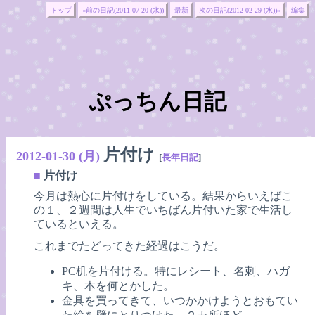
トップ
«前の日記(2011-07-20 (水))
最新
次の日記(2012-02-29 (水))»
編集
ぷっちん日記
片付け
2012-01-30 (月)
[
長年日記
]
■
片付け
今月は熱心に片付けをしている。結果からいえばこ
の１、２週間は人生でいちばん片付いた家で生活し
ているといえる。
これまでたどってきた経過はこうだ。
PC机を片付ける。特にレシート、名刺、ハガ
キ、本を何とかした。
金具を買ってきて、いつかかけようとおもてい