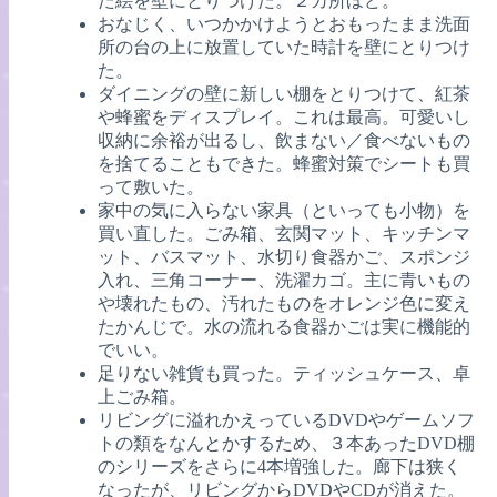
た絵を壁にとりつけた。２カ所ほど。
おなじく、いつかかけようとおもったまま洗面
所の台の上に放置していた時計を壁にとりつけ
た。
ダイニングの壁に新しい棚をとりつけて、紅茶
や蜂蜜をディスプレイ。これは最高。可愛いし
収納に余裕が出るし、飲まない／食べないもの
を捨てることもできた。蜂蜜対策でシートも買
って敷いた。
家中の気に入らない家具（といっても小物）を
買い直した。ごみ箱、玄関マット、キッチンマ
ット、バスマット、水切り食器かご、スポンジ
入れ、三角コーナー、洗濯カゴ。主に青いもの
や壊れたもの、汚れたものをオレンジ色に変え
たかんじで。水の流れる食器かごは実に機能的
でいい。
足りない雑貨も買った。ティッシュケース、卓
上ごみ箱。
リビングに溢れかえっているDVDやゲームソフ
トの類をなんとかするため、３本あったDVD棚
のシリーズをさらに4本増強した。廊下は狭く
なったが、リビングからDVDやCDが消えた。