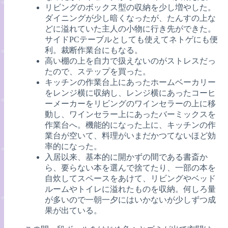
リビングのボックス型の収納を少し増やした。
ダイニングが少し暗くなったが、たんすの上な
どに溢れていた主人の小物に行き先ができた。
サイドPCテーブルとしても使えてネトゲにも便
利。裁断作業台にもなる。
高い棚の上を自力で扱えないのがストレスだっ
たので、ステップを買った。
キッチンの作業台上にあったホームベーカリー
をレンジ横に収納し、レンジ横にあったコーヒ
ーメーカーをリビングのワインセラーの上に移
動し、ワインセラー上にあったバーミックスを
作業台へ。機能的になった上に、キッチンの作
業台が空いて、料理がいまだかつてないほど効
率的になった。
入居以来、基本的に開かずの間である書斎か
ら、要らない本を選んで捨てたり、一部の本を
自炊してスペースをあけて、リビングやベッド
ルームやトイレに溢れたものを収納。何しろ量
が多いので一朝一夕にはいかないが少しずつ成
果が出ている。