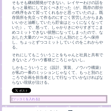
そもそも継続開発ができない。レイヤーわけの話を
もっと最初にしておくべきだった（が、既存の部分
の秩序をみて習ってくれるかと思っていたのよ。既
存箇所を先立って作るのにすごく苦労したからまあ
いいかと油断していたら貯金はとっくになくなって
いた）。で、怒って、しゃかりきにやりすぎてこま
めコミットできない状態になってしまったので、な
おした大量のソースはいったん別のところへ保持
し、ちょっとずつコミットしていくのをこれからや
る。
それにしてもこういうことをちゃんと社員と共有で
きないとノウハウ蓄積どころじゃないし。
しかもこういうこと（設計、実装、ノウハウ構築）
が私の一番のミッションじゃなくて、もっと別のと
ころで企画を担当者として行なっていかなければな
らない現状が泣ける。
[
ツッコミを入れる
]