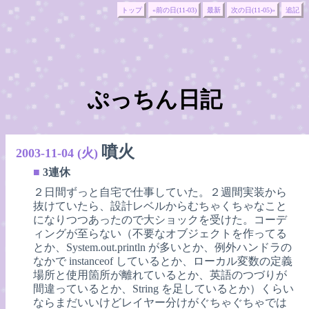
トップ
«前の日(11-03)
最新
次の日(11-05)»
追記
ぷっちん日記
噴火
2003-11-04 (火)
■
3連休
２日間ずっと自宅で仕事していた。２週間実装から
抜けていたら、設計レベルからむちゃくちゃなこと
になりつつあったので大ショックを受けた。コーデ
ィングが至らない（不要なオブジェクトを作ってる
とか、System.out.println が多いとか、例外ハンドラの
なかで instanceof しているとか、ローカル変数の定義
場所と使用箇所が離れているとか、英語のつづりが
間違っているとか、String を足しているとか）くらい
ならまだいいけどレイヤー分けがぐちゃぐちゃでは