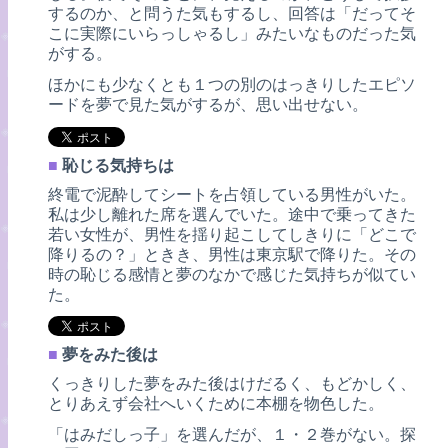
するのか、と問うた気もするし、回答は「だってそ
こに実際にいらっしゃるし」みたいなものだった気
がする。
ほかにも少なくとも１つの別のはっきりしたエピソ
ードを夢で見た気がするが、思い出せない。
■
恥じる気持ちは
終電で泥酔してシートを占領している男性がいた。
私は少し離れた席を選んでいた。途中で乗ってきた
若い女性が、男性を揺り起こしてしきりに「どこで
降りるの？」ときき、男性は東京駅で降りた。その
時の恥じる感情と夢のなかで感じた気持ちが似てい
た。
■
夢をみた後は
くっきりした夢をみた後はけだるく、もどかしく、
とりあえず会社へいくために本棚を物色した。
「はみだしっ子」を選んだが、１・２巻がない。探