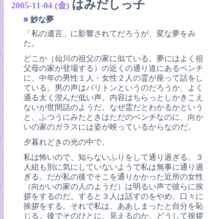
はみだしっ子
2005-11-04 (金)
■
妙な夢
「私の遺言」に影響されてだろうが、変な夢をみ
た。
どこか（仙川の祖父の家に似ている。夢にはよく祖
父母の家が登場する）の近くの通り道にあるベンチ
に、中年の男性１人・女性２人の霊が座って話をし
ている。男の声はバリトンというのだろうか、よく
通る太く澄んだ低い声。内容はちらっとしかきこえ
ないが世間話のようだ。なぜ霊だとわかるかという
と、ふつうにみたときはただのベンチなのに、向か
いの家のガラスには姿が映っているからなのだ。
夕暮れどきの光の中で。
私は怖いので、知らないふりをして通り過ぎる。３
人組も別に気にしていないようで私は無事に通り過
ぎる。だが私の後でそこを通りかかった近所の女性
（向かいの家の人のようだ）は明るい声で彼らに挨
拶をするのだ。すると３人は話すのをやめ、口々に
挨拶をする。それで私は、ああしまったと自分を恥
じる。後でそのひとに、見えるのか、どうして挨拶