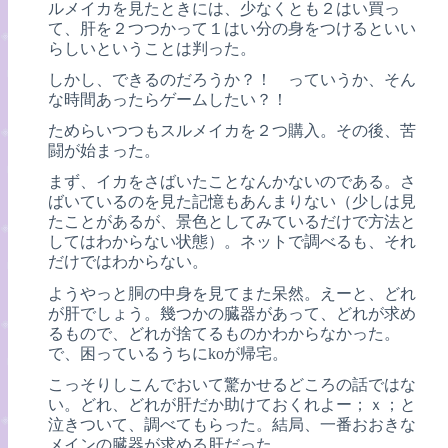
ルメイカを見たときには、少なくとも２はい買っ
て、肝を２つつかって１はい分の身をつけるといい
らしいということは判った。
しかし、できるのだろうか？！ っていうか、そん
な時間あったらゲームしたい？！
ためらいつつもスルメイカを２つ購入。その後、苦
闘が始まった。
まず、イカをさばいたことなんかないのである。さ
ばいているのを見た記憶もあんまりない（少しは見
たことがあるが、景色としてみているだけで方法と
してはわからない状態）。ネットで調べるも、それ
だけではわからない。
ようやっと胴の中身を見てまた呆然。えーと、どれ
が肝でしょう。幾つかの臓器があって、どれが求め
るもので、どれが捨てるものかわからなかった。
で、困っているうちにkoが帰宅。
こっそりしこんでおいて驚かせるどころの話ではな
い。どれ、どれが肝だか助けておくれよー；ｘ；と
泣きついて、調べてもらった。結局、一番おおきな
メインの臓器が求める肝だった。