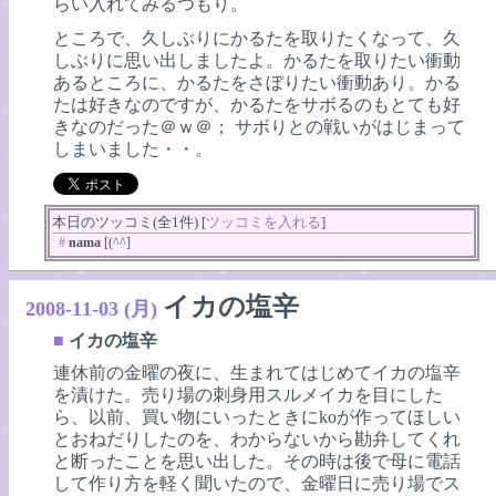
らい入れてみるつもり。
ところで、久しぶりにかるたを取りたくなって、久
しぶりに思い出しましたよ。かるたを取りたい衝動
あるところに、かるたをさぼりたい衝動あり。かる
たは好きなのですが、かるたをサボるのもとても好
きなのだった＠ｗ＠； サボりとの戦いがはじまって
しまいました・・。
本日のツッコミ(全1件) [
ツッコミを入れる
]
#
nama
[(^^]
イカの塩辛
2008-11-03 (月)
■
イカの塩辛
連休前の金曜の夜に、生まれてはじめてイカの塩辛
を漬けた。売り場の刺身用スルメイカを目にした
ら、以前、買い物にいったときにkoが作ってほしい
とおねだりしたのを、わからないから勘弁してくれ
と断ったことを思い出した。その時は後で母に電話
して作り方を軽く聞いたので、金曜日に売り場でス