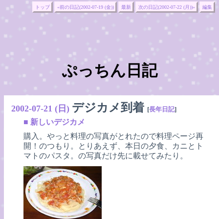
トップ
«前の日記(2002-07-19 (金))
最新
次の日記(2002-07-22 (月))»
編集
ぷっちん日記
デジカメ到着
2002-07-21 (日)
[
長年日記
]
■
新しいデジカメ
購入。やっと料理の写真がとれたので料理ページ再
開！のつもり。とりあえず、本日の夕食、カニとト
マトのパスタ。の写真だけ先に載せてみたり。