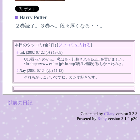
■
Harry Potter
２巻読了。３巻へ。段々厚くなる・・。
本日のツッコミ(全2件) [
ツッコミを入れる
]
#
tnk
(2002-07-22 (月) 13:09)
U10買ったのかぁ。私は良く比較されるExilimを買いました。
<br>http://www.exilim.jp/<br>mp3再生機能が欲しかったのさ。
#
Nay
(2002-07-24 (水) 11:13)
それもかっこいいですね。カシオ好きです。
以前の日記
Generated by
tDiary
version 5.2.3
Powered by
Ruby
version 3.1.2-p20