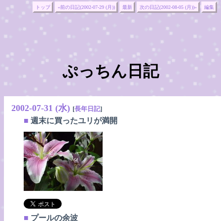
トップ
«前の日記(2002-07-29 (月))
最新
次の日記(2002-08-05 (月))»
編集
ぷっちん日記
2002-07-31 (水)
[
長年日記
]
■
週末に買ったユリが満開
■
プールの余波