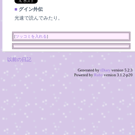
■
グイン外伝
光速で読んでみたり。
[
ツッコミを入れる
]
以前の日記
Generated by
tDiary
version 5.2.3
Powered by
Ruby
version 3.1.2-p20