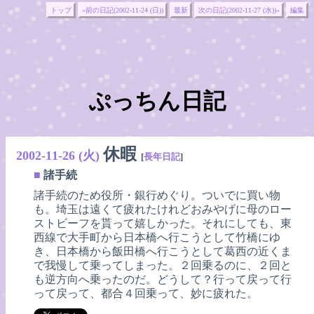
トップ
«前の日記(2002-11-24 (日))
最新
次の日記(2002-11-27 (水))»
編集
ぷっちん日記
休暇
2002-11-26 (火)
[
長年日記
]
■
諸手続
諸手続のため役所・銀行めぐり。ついでに買い物
も。埼玉は遠くて疲れたけれどおみやげに母のロー
ストビーフを貰って嬉しかった。それにしても、東
西線で大手町から日本橋へ行こうとして竹橋にゆ
き、日本橋から飯田橋へ行こうとして葛西の近くま
で我慢して乗ってしまった。２回乗るのに、２回と
も逆方向へ乗ったのだ。どうして？行って戻って行
って戻って、都合４回乗って、妙に疲れた。