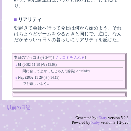
り。
■
リアリティ
朝起きて会社へ行って今日は何から始めよう。それ
はちょうどゲームをやるときと同じで、逆に、なん
だかそういう日々の暮らしにリアリティを感じた。
本日のツッコミ(全2件) [
ツッコミを入れる
]
#
喰
(2002-11-29 (金) 12:08)
間に合ってよかったじゃん!(苦笑)＜birthday
#
Nay
(2002-11-29 (金) 14:13)
でも悲しいよう..
以前の日記
Generated by
tDiary
version 5.2.3
Powered by
Ruby
version 3.1.2-p20