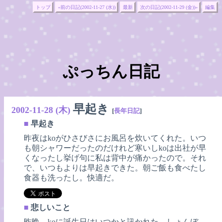
トップ
«前の日記(2002-11-27 (水))
最新
次の日記(2002-11-29 (金))»
編集
ぷっちん日記
早起き
2002-11-28 (木)
[
長年日記
]
■
早起き
昨夜はkoがひさびさにお風呂を炊いてくれた。いつ
も朝シャワーだったのだけれど寒いしkoは出社が早
くなったし挙げ句に私は背中が痛かったので。それ
で、いつもよりは早起きできた。朝ご飯も食べたし
食器も洗ったし。快適だ。
■
悲しいこと
昨晩、koに誕生日はいつかと訊かれた。しょんぼ