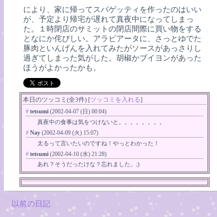
により、家に帰ってスパゲッティを作ったのはいい
が、予定より帰宅が遅れて真夜中になってしまっ
た。１時閉店のサミットの閉店間際に買い物をする
となにか侘びしい。アラビアータに、さっとゆでた
豚肉といんげんを入れてみたがソースがあっさりし
過ぎてしまった気がした。胡椒かブイヨンがあった
ほうがよかったかも。
本日のツッコミ(全3件) [
ツッコミを入れる
]
#
tetsumi
(2002-04-07 (日) 00:04)
真夜中の食事は気をつけないと。。。。。。。。
#
Nay
(2002-04-09 (火) 15:07)
太るって言いたいのですね！やっとわかった！
#
tetsumi
(2002-04-10 (水) 21:28)
あれ？そうだったけな？忘れました。;)
以前の日記