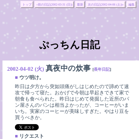
トップ
«前の日記(2002-03-31 (日))
最新
次の日記(2002-04-06 (土))»
編集
ぷっちん日記
真夜中の炊事
2002-04-02 (火)
[
長年日記
]
■
ウツ明け。
昨日は夕方から突如頭痛がしはじめたので諦めて速
攻で帰って寝た。おかげで今朝は早起きできて家で
朝食も食べられた。昨日はじめて発掘した近所のパ
ン屋さんのパンは相当よかったが、コーヒーがいま
いち。実家のコーヒーが美味しすぎた。やはり豆を
買うべきか。
■
リクエスト