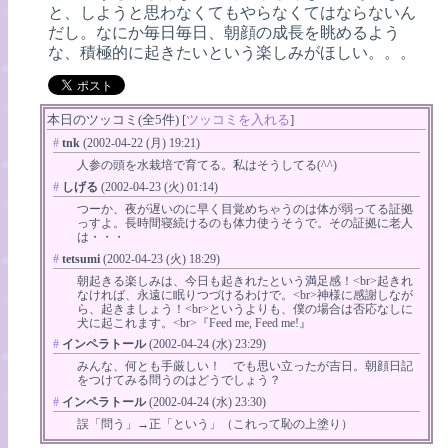
と、しようと思わなくてもやらなくてはならないん
だし。なにか毎日毎日、朝顔の成長を眺めるよう
な、積極的に起きたいという楽しみがほしい。。。
本日のツッコミ(全5件) [
ツッコミを入れる
]
#
tnk
(2002-04-22 (月) 19:21)
人参の頭を水栽培で育てる。私はそうしてる(^^)
#
しげる
(2002-04-23 (火) 01:14)
つーか、夜が遅いのに早く目覚めちゃうのは体が弱ってる証拠
っすよ。長時間寝続けるのも体力使うそうで。その証拠に老人
は・・・
#
tetsumi
(2002-04-23 (火) 18:29)
朝起きる楽しみは、今日も起きれたという満足感！<br>起きれ
なければ、永遠に眠りつづけるわけで。<br>神様に感謝しなが
ら、起きましょう！<br>というよりも、僕の場合は否応なしに
犬に起これます。<br>『Feed me, Feed me!』
#
インペラトール
(2002-04-24 (水) 23:29)
みんな、何とも手厳しい！ でも思い立ったが吉日。朝顔日記
をつけてみる問うのはどうでしょう？
#
インペラトール
(2002-04-24 (水) 23:30)
誤「問う」→正「という」（これって恥の上塗り）