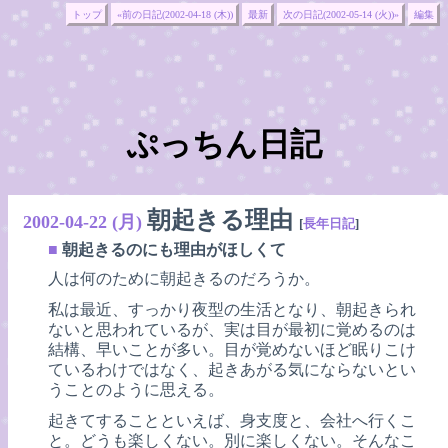
トップ
«前の日記(2002-04-18 (木))
最新
次の日記(2002-05-14 (火))»
編集
ぷっちん日記
朝起きる理由
2002-04-22 (月)
[
長年日記
]
■
朝起きるのにも理由がほしくて
人は何のために朝起きるのだろうか。
私は最近、すっかり夜型の生活となり、朝起きられ
ないと思われているが、実は目が最初に覚めるのは
結構、早いことが多い。目が覚めないほど眠りこけ
ているわけではなく、起きあがる気にならないとい
うことのように思える。
起きてすることといえば、身支度と、会社へ行くこ
と。どうも楽しくない。別に楽しくない。そんなこ