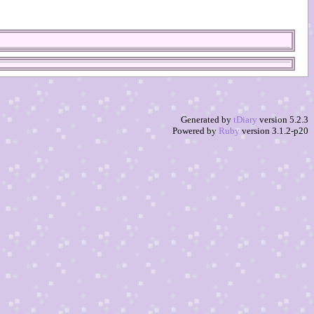
Generated by
tDiary
version 5.2.3
Powered by
Ruby
version 3.1.2-p20