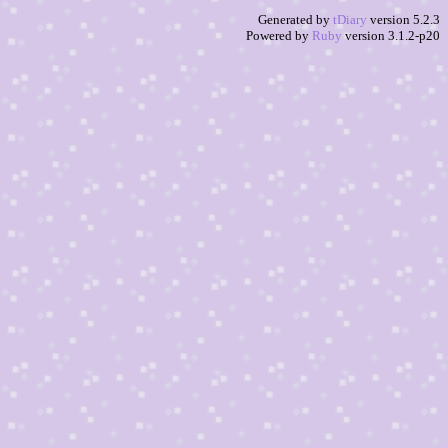
Generated by
tDiary
version 5.2.3
Powered by
Ruby
version 3.1.2-p20