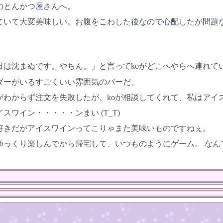
りのとんかつ屋さんへ。
ていて大変美味しい。お腹をこわした後なので心配したが問題
日は沈まぬです。やちん。」と言ってkoがどこへやらへ連れて
ダーがいるすごくいい雰囲気のバーだ。
がわからず注文を失敗したが、koが相談してくれて、私はアイ
スワイン・・・・・ンまい (T_T)
好きだがアイスワインってこりゃまた美味いものですねぇ。
ゆっくり楽しんでから帰宅して、いつものようにゲーム。 なん