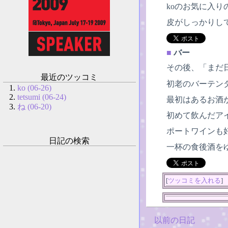
koのお気に入
皮がしっかりし
■
バー
その後、「まだ
最近のツッコミ
初老のバーテン
ko (06-26)
tetsumi (06-24)
最初はあるお酒
ね (06-20)
初めて飲んだアイ
ポートワインも
日記の検索
一杯の食後酒を
[
ツッコミを入れる
]
以前の日記