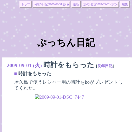
トップ
«前の日記(2009-08-31 (月))
最新
次の日記(2009-09-02 (水))»
編集
ぷっちん日記
時計をもらった
2009-09-01 (火)
[
長年日記
]
■
時計をもらった
屋久島で使うレジャー用の時計をkoがプレゼントし
てくれた。