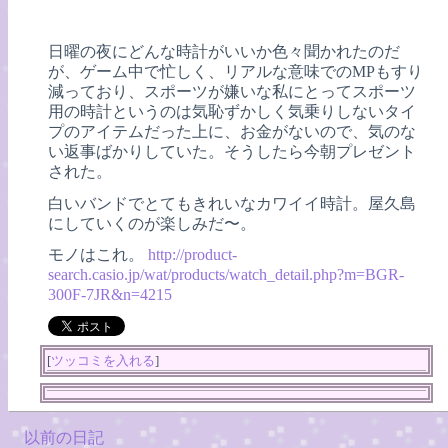
日曜の夜にどんな時計がいいか色々聞かれたのだ
が、ゲーム中で忙しく、リアルな意味でのMPもすり
減っており、スポーツが嫌いな私にとってスポーツ
用の時計というのは気恥ずかしく気乗りしないタイ
プのアイテムだった上に、お金がないので、気のな
い返事ばかりしていた。そうしたら今朝プレゼント
された。
白いバンドでとてもきれいなカワイイ時計。屋久島
にしていくのが楽しみだ〜。
モノはこれ。
http://product-
search.casio.jp/wat/products/watch_detail.php?m=BGR-
300F-7JR&n=4215
[
ツッコミを入れる
]
以前の日記