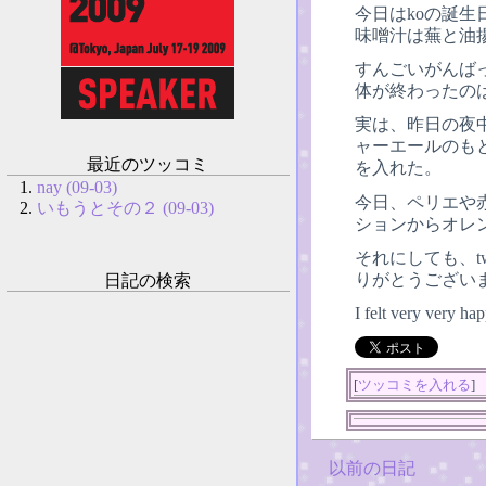
今日はkoの誕
味噌汁は蕪と油
すんごいがんばっ
体が終わったのは
実は、昨日の夜
ャーエールのも
最近のツッコミ
を入れた。
nay (09-03)
今日、ペリエや
いもうとその２ (09-03)
ションからオレ
それにしても、t
りがとうござい
日記の検索
I felt very very h
[
ツッコミを入れる
]
以前の日記