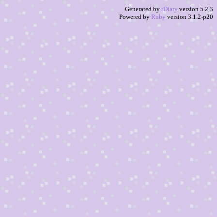
Generated by
tDiary
version 5.2.3
Powered by
Ruby
version 3.1.2-p20