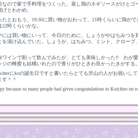
生日なので家で手料理をつくった。蒸し鶏のネギソースがけとゴ
揚げとわかめ。
たとおもう。19:30に買い物がおわって、21時くらいに鶏が
22時くらいかな。
中には買い物にいって、今日のために、しょうがやはちみつを
とを漬け込んでいた。しょうが、はちみつ、ミント、クローブ
赤ワインで割って飲んでみたが、とても美味しかった!! わが
ンジの蜂蜜も結構いれたので香りがひときわ良かったきがする
witterにkoの誕生日ですと書いたらとても沢山の人がお祝い
ます＾＾
appy because so many people had given congratulations to Koichiro on 