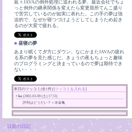
延々JAVAの例外処理に追われる夢。最近会社でちょ
っと例外の継承関係を変えたら変更箇所てんこ盛り
で苦労しているのが如実に表れた。この手の夢は強
迫的で、なぜか寝つづけようとしてしまうため起き
るのが大変で疲れる。
■
昼寝の夢
あまり眠くて夕方にダウン。なにかまたJAVAの疲れ
る系の夢を見た感じだ。きょうの夜もちょっと趣味
のプログラミングと決まっているので夢は期待でき
ない・・・
本日のツッコミ(全1件) [
ツッコミを入れる
]
#
ko
(2002-03-09 (土) 17:53)
評判はどうだい？＞水金亀
以前の日記