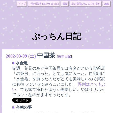
トップ
«前の日記(2002-03-08 (金))
最新
次の日記(2002-03-10 (日))»
編集
ぷっちん日記
中国茶
2002-03-09 (土)
[
長年日記
]
■
水金亀
先週、花見のあと中国茶界では有名だという喫茶店
「岩茶房」に行った。とても気に入った。自宅用に
「水金亀」を買ったのだがとても美味しいので実家
にも持っていってみることにした。
評判はとてもよ
い。
でも家で淹れたほうが美味しい。やはりサボっ
てポットなのがまずかったかな。
■
今朝の夢