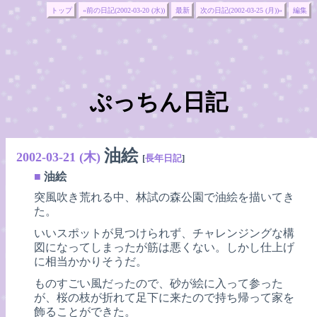
トップ
«前の日記(2002-03-20 (水))
最新
次の日記(2002-03-25 (月))»
編集
ぷっちん日記
油絵
2002-03-21 (木)
[
長年日記
]
■
油絵
突風吹き荒れる中、林試の森公園で油絵を描いてき
た。
いいスポットが見つけられず、チャレンジングな構
図になってしまったが筋は悪くない。しかし仕上げ
に相当かかりそうだ。
ものすごい風だったので、砂が絵に入って参った
が、桜の枝が折れて足下に来たので持ち帰って家を
飾ることができた。