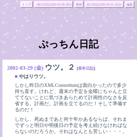
トップ
«前の日記(2002-03-28 (木))
最新
次の日記(2002-03-31 (日))»
編集
ぷっちん日記
ウツ。２
2002-03-29 (金)
[
長年日記
]
■
やはりウツ。
しかし昨日のXMLConsortiumは面白かったので多少
持ち直す。けれど、週末の予定を金曜にちゃんと立
ててないことに気づきあらためて計画性のなさを反
省する。計画だ。計画を立てるのだ！そして準備す
るのだ！
しかし、死ぬまであと何十年かあるならば、それま
でずっと明日や明後日の予定を考え続けなければな
らないのだろうか。それはなんとも苦しい・・・。