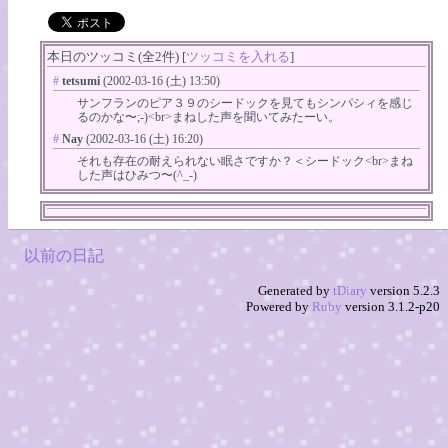
本日のツッコミ(全2件) [
ツッコミを入れる
]
#
tetsumi
(2002-03-16 (土) 13:50)
サンフランのピア３９のシードックを見てもシンパシィを感じ
るのかな〜;-)<br>まねした声を聞いてみたーい。
#
Nay
(2002-03-16 (土) 16:20)
それも存在の耐えられない眠さですか？＜シードック<br>まね
した声はひみつ〜(^_-)
以前の日記
Generated by
tDiary
version 5.2.3
Powered by
Ruby
version 3.1.2-p20