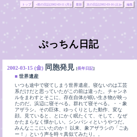
トップ
«前の日記(2002-03-11 (月))
最新
次の日記(2002-03-16 (土))»
編集
ぷっちん日記
同胞発見
2002-03-15 (金)
[
長年日記
]
■
世界遺産
いつも途中で寝てしまう世界遺産。寝ないのは工芸
系だけだと思っていたがこの前は違った。チャンネ
ルをまわすとそこに、存在自体が眠い生き物が映っ
たのだ。浜辺に寝そべる。群れて寝そべる。・・象
アザラシ。その巨体、ゆっくりとした動作、変な
顔。見ていると、とにかく眠たくて、そして、なぜ
かたまらなく懐かしい。シンパシィというやつだ。
みんなここにいたのか！ 以来、象アザラシの「ごあ
ー！」という声を時々真似てみたり。。